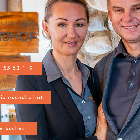
ÜCKSPENSION
NDHOF
Telefon
4 55 58 119
E-Mail
sion-sandhof.at
ne Buchung
ne buchen