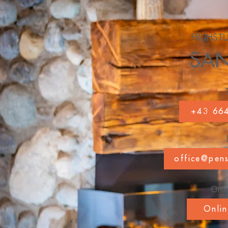
FRÜHST
SA
+43 66
office@pen
Onli
Onli